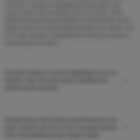
actief zijn, terwijl we tegelijkertijd uitbreiden naar
nieuwe regio’s die aansluiten bij onze missie. Onze
leidende principes benadrukken duurzaamheid op de
lange termijn en lokaal eigenaarschap, het naleven van
de Cruyff-waarden, datagedreven besluitvorming en
aanpassingsvermogen.
We delen landen in zes focusgebieden in om te
bepalen waar we onze tijd en middelen het
beste kunnen inzetten:
We definiëren vijf kritieke succesfactoren voor
ieder Cruyff Court om ervoor te zorgen dat elk
Court een betekenisvolle impact maakt.