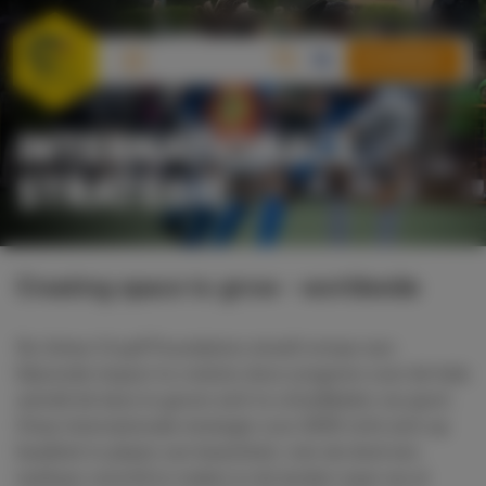
DONEREN
INTERNATIONALE
STRATEGIE
Creating space to grow - worldwide
De Johan Cruyff Foundation streeft ernaar een
blijvende impact te creëren door jongeren over de hele
wereld de kans te geven zich te ontwikkelen via sport.
Onze internationale strategie voor 2030 richt zich op
kwaliteit in plaats van kwantiteit, met als doel een
tastbaar verschil te maken in de landen waar we al