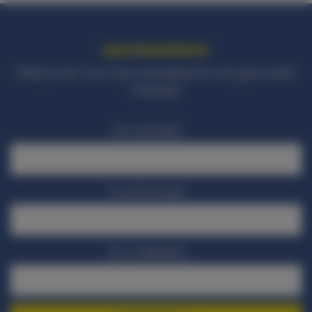
BLIJF OP DE HOOGTE!
Meld je aan voor onze nieuwsbrief en mis geen enkel
nieuwtje!
Je voornaam
Je achternaam
Je e-mailadres