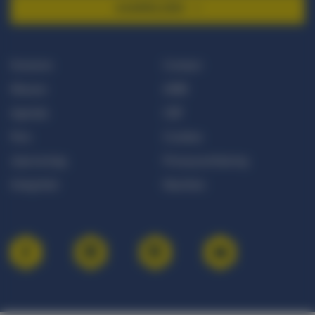
AANMELDEN
Doneren
Contact
Nieuws
ANBI
Agenda
CBF
Pers
Cookies
Jaarverslag
Privacyverklaring
Integriteit
Klachten