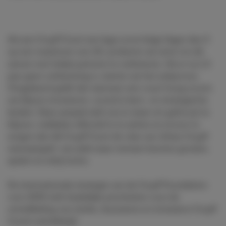
Als een Cruyff Court een lage score krijgt (lager dan 5
op een maximum van 10), proberen we eerst om dit
samen met lokale partners te verbeteren. Als er na 1,5
jaar geen verbetering is, starten we het exitproces.
Omgekeerd geldt dat wanneer een court hoog scoort,
we blijven investeren, vooral in kern- en strategische
landen. Deze aanpak stelt ons in staat om gefocust te
blijven, middelen effectief in te zetten en ervoor te
zorgen dat elk Cruyff Court de visie van Johan Cruyff
weerspiegelt: een plek waar mensen kunnen groeien,
spelen en erbij horen.
De internationale strategie van de Cruyff Foundation
voor 2030 stelt duidelijke prioriteiten voor de
ontwikkeling van sterke, duurzame en inclusieve Cruyff
Courts wereldwijd.