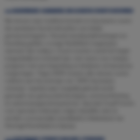
### HARDWARE: SLIMMERE, INCLUSIEVE COURTS BOUWEN
We streven naar multifunctionele en duurzame courts
die aansluiten bij de behoeften van lokale
gemeenschappen. Hoewel standaardafmetingen en
branding gelden, is enige flexibiliteit toegestaan
wanneer dat nodig is. Courts moeten vanaf het begin
toegankelijk en inclusief zijn, met name voor meisjes,
jongeren met een beperking en kinderen uit kansarme
omgevingen. Tegen 2030 moeten alle nieuwe courts
voldoen aan het principe van “100% duurzaam
ontwerp”, waarbij waar mogelijk gebruik wordt
gemaakt van gerecycled kunstgras, zonneverlichting
en watermanagementsystemen. Speciale Cruyff Courts
voor speciaal onderwijs volgen dezelfde visie en
worden voornamelijk ontwikkeld in Nederland, het
Verenigd Koninkrijk en Spanje.
### SOFTWARE: STERKE COACHES, STERKERE