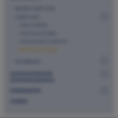
Speciale Cruyff Courts
Cruyff Courts
Johan Cruijff Prijs
Cruyff Court aanvragen
Contactformulier Cruyff Court
Internationale strategie
Schoolplein14
MAATSCHAPPELIJKE
SPORTPROGRAMMA'S
EVENEMENTEN
AGENDA