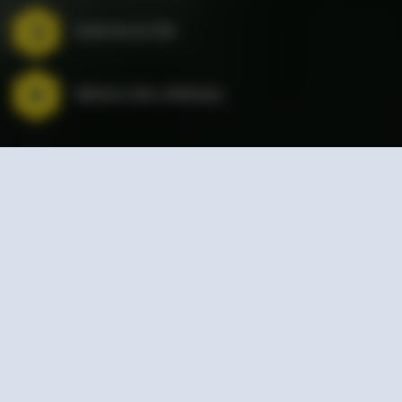
KOM IN ACTIE!
BEKIJK ONS VERHAAL
JOHAN CRUYFF
FOUNDATION
De Johan Cruyff Foundation steunt en ontwikkelt
wereldwijd impactvolle sport- en spelprojecten. Hierbij
focussen we ons op kinderen en jongeren voor wie
sport niet vanzelfsprekend is. Dit doen we met
sportprojecten voor kinderen met een handicap, door
het inrichten van de sportieve buitenruimte in