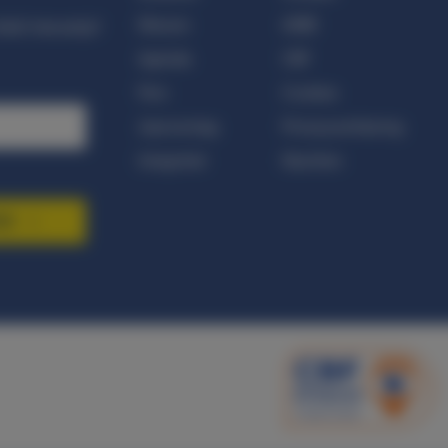
Nieuws
ANBI
nkel nieuwtje!
Agenda
CBF
Pers
Cookies
Jaarverslag
Privacyverklaring
Integriteit
Klachten
EN