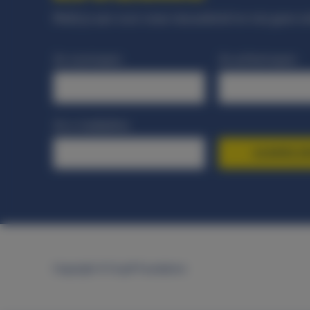
Meld je aan voor onze nieuwsbrief en mis geen e
Je voornaam
Je achternaam
Je e-mailadres
AANMELD
Copyright © Cruyff Foundation