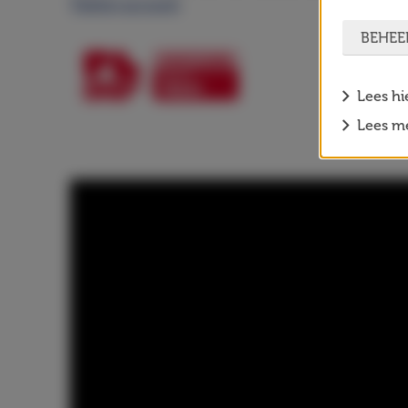
Twitter account
.
BEHEE
Lees hi
Lees me