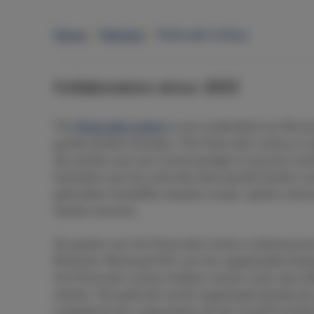
Home
Partners
Postcode Lottery
Collaboration since: 2013
The
Postcode Lottery
is een onderdeel van Novam
goede doelen loterijen. The Postcode Lottery is
die werken aan een rechtvaardige en groene wer
besteden aan het werk dat deze goede doelen ver
gebruiken hetzelfde simpele recept: spelers winne
doelen steunen.
De spelers van the Postcode Lottery ondersteune
Brittanië. Minimaal 31% van het opgehaalde bedr
the Postcode Lottery hebben samen meer dan £2
doelen. Het geld dat wordt opgehaald dankzij de
toegekend aan organisaties als de Cruyff Foundat