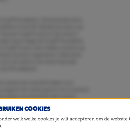
e Cruyff Foundation. De komende jaren,
dation in de UK. Dankzij de steun van
nieuwe Cruyff Courts en de eerste 3
deze steun krijgt de Cruyff Foundation
 Cruyff Courts, door lokale coaches op
iviteiten kunnen organiseren. Daarnaast
over het land en de eerste Speciale
 de UK realiseren.
 Lottery een verschil maken voor
n jongeren de ruimte geven om te sporten
e spelers van the Postcode Lottery
ttanië.
BRUIKEN COOKIES
Lottery.
onder welk welke cookies je wilt accepteren om de website 
de Lottery via hun
Facebookpagina
en
.