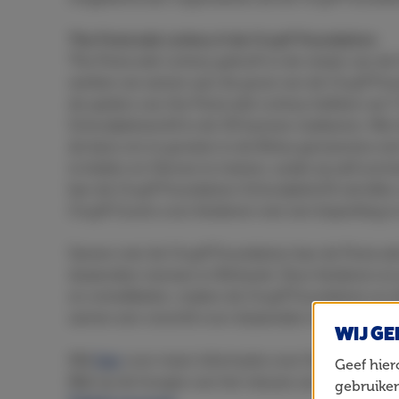
The Postcode Lottery & de Cruyff Foundation
The Postcode Lottery gelooft in de missie van d
werken we samen aan de groei van de Cruyff Foun
de spelers van the Postcode Lottery hebben we 7 
Schoolpleinen14 in de UK kunnen realiseren. Met 
de kans om te groeien in de Britse gemeentes met
te leiden en Heroes te trainen, zodat zij zelf act
kan de Cruyff Foundation Schoolplein14 uitrollen 
Cruyff Courts voor kinderen met een beperking in
Samen met de Cruyff Foundation kan de Postcode
duizenden mensen in Brittanië. Door kinderen e
en ontwikkelen, maken de Cruyff Foundation en d
samen een verschil voor duizenden mensen in Bri
WIJ GE
Klik
hier
voor meer informatie over the Postcode 
Geef hier
Blijf op de hoogte van het nieuws van the Postco
gebruiken