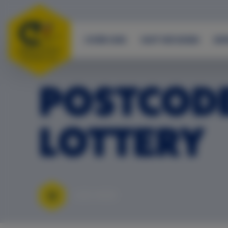
OVER ONS
WAT WE DOEN
IM
POSTCOD
LOTTERY
LEES MEER