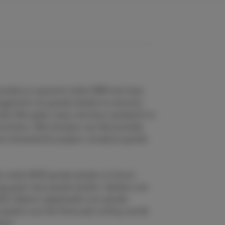
edia en opereert sinds 1989 met haar
 opgericht om goede doelen te steunen
eld. Met geld, maar ook door aandacht te
richten. Alle loterijen van Novamedia
n fantastische prijzen, terwijl ze goede
n sinds 2005 goede doelen in Groot-
ag gaat naar goede doelen. Spelers van
21 miljoen opgehaald voor goede
 spelers van the Postcode Lottery wordt
ion.