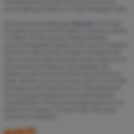
fitnessbehoeften van alle actieve mensen die hun
persoonlijke gezondheid en conditie belangrijk vinden.
Met deze samenwerking gaan
Basic-Fit
en de Cruyff
Foundation jonge mensen helpen te sporten en plezier
te hebben. De twee partners hebben dezelfde
gemeenschappelijke waarden en de wens om kinderen
bewust te maken van de voordelen van fysiek actief
zijn en een gezondere levensstijl. Samen zullen ze met
sportsessies en workshops eraan bijdragen dat
kinderen zowel mentaal als fysiek meer uit het leven
halen. Dit doen ze met name op locaties van de Cruyff
Foundation zoals Cruyff Courts en Schoolpleinen14.
Door de samenwerking met de Cruyff Foundation
ontwikkelt Basic-Fit haar sponsoringprogramma voor
kinderen en jongeren, om sport onder deze jonge
generatie te stimuleren.