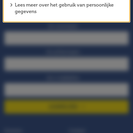
Meld je aan voor onze nieuwsbrief en mis geen enkel
Lees meer over het gebruik van persoonlijke
nieuwtje!
gegevens
Je voornaam
Je achternaam
Je e-mailadres
AANMELDEN
Doneren
Contact