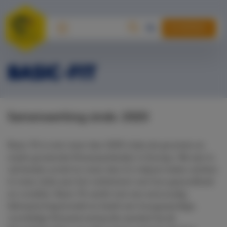
DONEREN
BASIC-FIT
Samenwerking sinds: 2020
Basic-Fit is met meer dan 1000 clubs de grootste en
snelst groeiende fitnessaanbieder in Europa. We zijn in
vijf landen actief en meer dan 2,1 miljoen leden werken
in onze clubs aan het verbeteren van hun gezondheid
en conditie. Basic-Fit werkt met een eenvoudig
lidmaatschapsmodel en biedt een hoogwaardige,
voordelige fitnesservaring die aansluit bij de