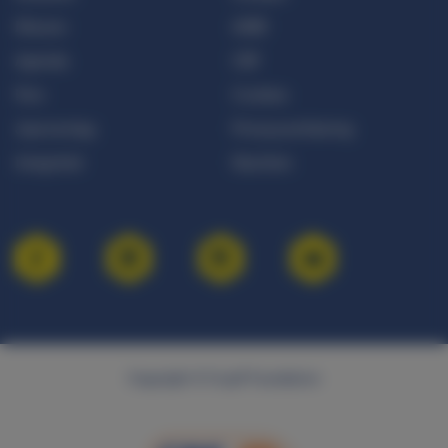
Nieuws
ANBI
Agenda
CBF
Pers
Cookies
Jaarverslag
Privacyverklaring
Integriteit
Klachten
Copyright © Cruyff Foundation