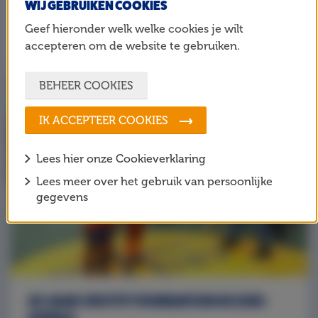
Nyanga, Kaapstad, ligt zijn Cruyff Court. Bekijk
WIJ GEBRUIKEN COOKIES
de video met zijn persoonlijke verhaal.
LEES MEER
Geef hieronder welk welke cookies je wilt
accepteren om de website te gebruiken.
BEHEER COOKIES
IK ACCEPTEER COOKIES
Lees hier onze Cookieverklaring
Lees meer over het gebruik van persoonlijke
gegevens
20 JAAR CRUYFF FOUNDATION IN ZUID-