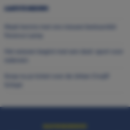
LAATSTE NIEUWS
Maak kennis met ons nieuwe bestuurslid:
Ference Lamp
Het seizoen begint met een doel: sport voor
iedereen
Koop nu je ticket voor de Johan Cruijff
Schaal
BLIJF OP DE HOOGTE!