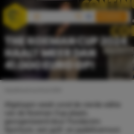
DONEREN
THE KOEMAN CUP 2024
HAALT MEER DAN
41.000 EURO OP!
Gepubliceerd op 24 juli 2024
Afgelopen week vond de vierde editie
van de Koeman Cup plaats,
georganiseerd door Fundación
Sportium, een golf- en padeltoernooi