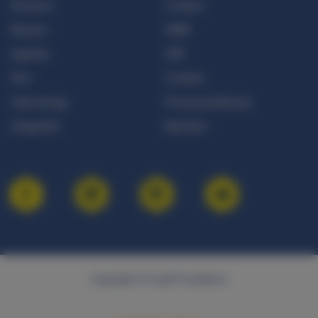
Doneren
Contact
Nieuws
ANBI
Agenda
CBF
Pers
Cookies
Jaarverslag
Privacyverklaring
Integriteit
Klachten
Copyright © Cruyff Foundation