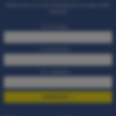
Meld je aan voor onze nieuwsbrief en mis geen enkel
nieuwtje!
Je voornaam
Je achternaam
Je e-mailadres
AANMELDEN