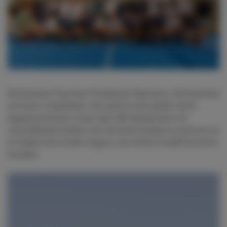
De Koeman Cup door Fundación Sportium, die bestond
uit twee competities; één golf en één padel, werd
bijgewoond door meer dan 150 deelnemers uit
verschillende landen met als doel fondsen te werven en
te helpen de sociale Legacy van Johan Cruijff levend te
houden.