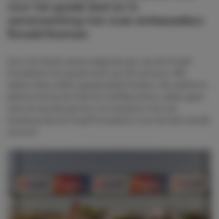
voor het goede doel en in
samenwerking met onze ambassadeur,
Ronald Koeman.
Voor het derde opeenvolgende jaar was de Cruyff
Foundation het goede doel van dit toernooi. Alle
tijdens deze editie ingezamelde fondsen, die wederom
plaatsvond op de Club de Golf Barcelona, zullen gaan
naar de sportprojecten voor kinderen met een
handicap die de Cruyff Foundation over de hele wereld
uitvoert.