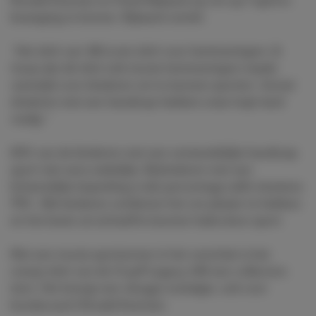
Ronald Koeman en Frank Rijkaard op om op 7 april in
beweging te komen. Rijkaard vertelt:
“Het shirt van ’88 is een shirt voor herinneringen. Ik
hoop dat dit shirt óók mooie herinneringen maakt,
namelijk voor kinderen om te kunnen sporten. Vooral
kinderen met een handicap hebben onze hulp hard
nodig.”
60% van de kinderen met een verstandelijke handicap
sport niet eens wekelijks. Bij kinderen met een
lichamelijke beperking is dat percentage zelfs minstens
70%. Alle kinderen verdienen het om plezier te hebben
en het beste uit zichzelf te kunnen halen door sport.
Met een mooie sportzomer in het verschiet is het
oranje shirt van de Cruyff Legacy 14K een collectors
item. Het brengt een vleugje nostalgie, ook voor
bondscoach Ronald Koeman: