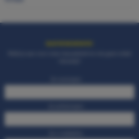
BLIJF OP DE HOOGTE!
Meld je aan voor onze nieuwsbrief en mis geen enkel
nieuwtje!
Je voornaam
Je achternaam
Je e-mailadres