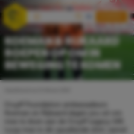
DONEREN
KOEMAN & RIJKAARD
ROEPEN OP OM IN
BEWEGING TE KOMEN
Gepubliceerd op 15 februari 2024
Cruyff Foundation ambassadeurs
Koeman en Rijkaard dagen jou uit om
mee te doen aan de Cruyff Legacy 14K.
Loop mee in dit opvallende shirt, zamel