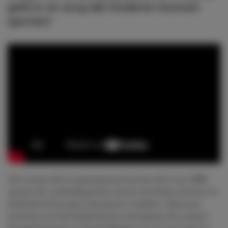
geld in en zorg dat kinderen kunnen
sporten!
Het oranje shirt is geïnspireerd op het shirt van 1988,
waarin de voetballegendes samen de finale wonnen en
Nederland Europees Kampioen maakten. Daarmee
brachten ze heel Nederland in beweging. Nu roepen