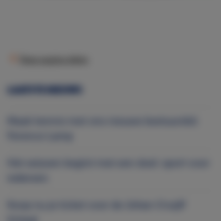
Deze pagina delen
LAATSTE NIEUWS
Maak kennis met ons nieuwe bestuurslid:
Ference Lamp
Het seizoen begint met een doel: sport voor
iedereen
Koop nu je ticket voor de Johan Cruijff
Schaal