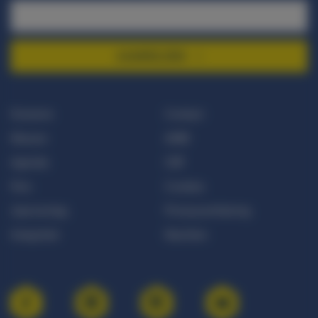
AANMELDEN
Doneren
Contact
Nieuws
ANBI
Agenda
CBF
Pers
Cookies
Jaarverslag
Privacyverklaring
Integriteit
Klachten