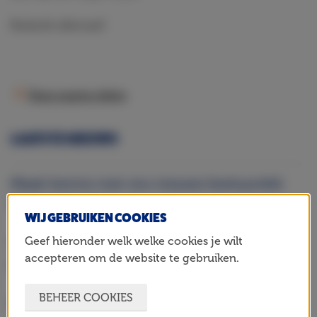
Bedankt allemaal!
Deze pagina delen
LAATSTE NIEUWS
Maak kennis met ons nieuwe bestuurslid:
Ference Lamp
WIJ GEBRUIKEN COOKIES
Geef hieronder welk welke cookies je wilt
Het seizoen begint met een doel: sport voor
accepteren om de website te gebruiken.
iedereen
BEHEER COOKIES
Koop nu je ticket voor de Johan Cruijff