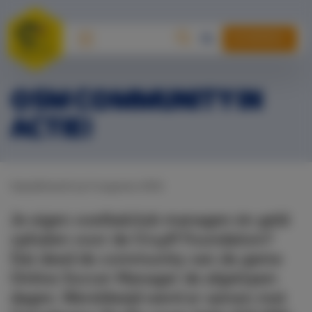
DONEREN
OSM COMMUNITY IN
ACTIE!
Gepubliceerd op 4 augustus 2021
Je eigen voetbalclub managen én geld
ophalen voor de Cruyff Foundation?
Dat deed de community van de game
Online Soccer Manager de afgelopen
dagen. Wereldwijd werd er samen met