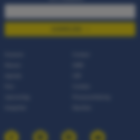
AANMELDEN
Doneren
Contact
Nieuws
ANBI
Agenda
CBF
Pers
Cookies
Jaarverslag
Privacyverklaring
Integriteit
Klachten