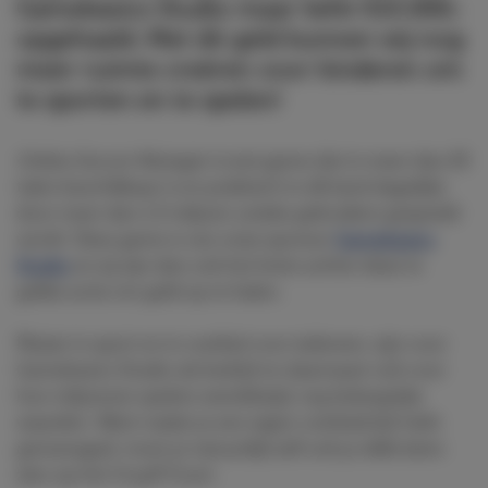
Gamebasics Studio maar liefst €15.000,-
opgehaald. Met dit geld kunnen wij nog
meer ruimte creëren voor kinderen om
te sporten en te spelen!
Online Soccer Manager is een
game dat in meer dan 25
talen beschikbaar is en praktisch in elk land dagelijks
door meer dan 1,5 miljoen unieke gebruikers gespeeld
wordt. Deze game is van onze sponsor
Gamebasics
Studio
en zij zijn dan ook het brein achter deze te
gekke actie om geld op te halen.
Plezier in sport en in voetbal voor iedereen, zijn voor
Gamebasics Studio als bedrijf en daarnaast ook voor
hun miljoenen spelers wereldwijd, erg belangrijke
waarden. Want nadat je een eigen voetbalclub hebt
gemanaged, moet je natuurlijk zelf ook je skills laten
zien op het Cruyff Court.