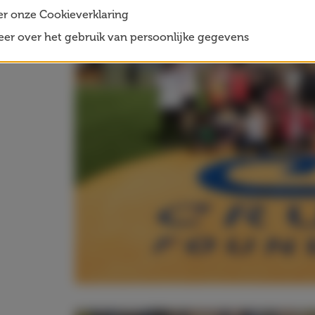
er onze Cookieverklaring
er over het gebruik van persoonlijke gegevens