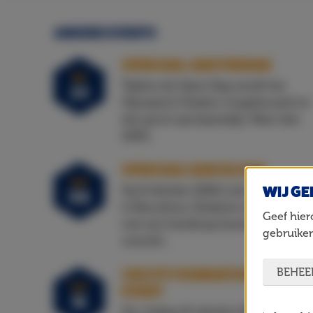
ANDERE EVENTS
OPEN DAG, AMSTERDAM
SEP
Tijdens de Open Dag wordt het
23
Olympisch Stadion omgebouwd tot
één groot sportparadijs. Meer dan
1000...
OPEN DAG, BARCELONA
OKT
WIJ GE
Op 8 oktober 2026 is de Open Dag
08
in Barcelona. Kinderen en jongeren
Geef hier
met een handicap kunnen
gebruiken
verschil...
BEHEE
CRUYFF FOUNDATION MEIDEN
OKT
EVENT
16
Op vrijdag 16 oktober 2026