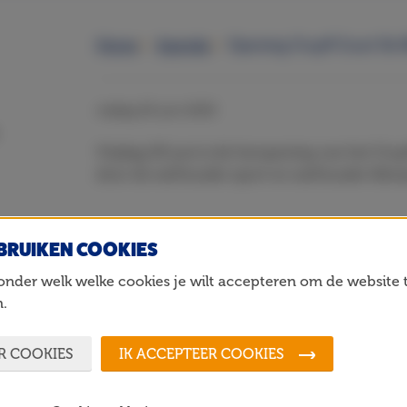
Home
Agenda
Opening Cruyff Court De B
vrijdag 20 juni 2025
Vrijdag 20 juni is de heropening van het Cruy
door de wethouder sport en wethouder klim
BRUIKEN COOKIES
Deze pagina delen
onder welk welke cookies je wilt accepteren om de website 
.
R COOKIES
IK ACCEPTEER COOKIES