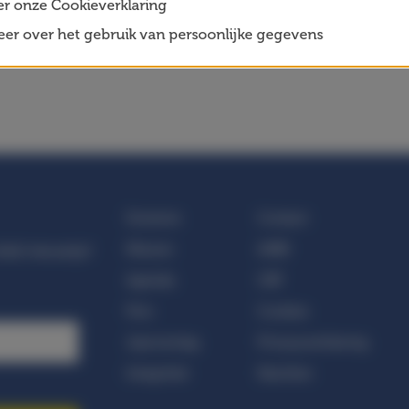
er onze Cookieverklaring
er over het gebruik van persoonlijke gegevens
Doneren
Contact
Nieuws
ANBI
nkel nieuwtje!
Agenda
CBF
Pers
Cookies
Jaarverslag
Privacyverklaring
Integriteit
Klachten