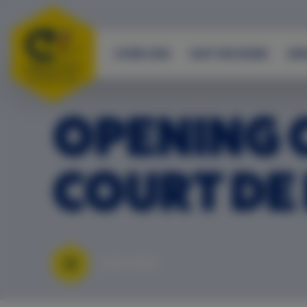
OVER ONS
WAT WE DOEN
IM
OPENING 
COURT DE 
LEES MEER