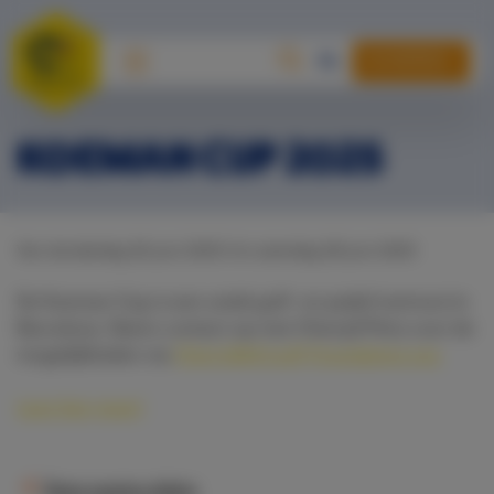
DONEREN
KOEMAN CUP 2025
Van donderdag 26 juni 2025 t/m zaterdag 28 juni 2025
De Koeman Cup is een uniek golf- en padel toernooi in
Barcelona. Neem contact op met Cherryll Prins voor de
mogelijkheden via
Cherryll@Cruyff-Foundation.org
Lees hier meer!
Deze pagina delen