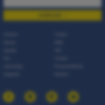
AANMELDEN
Doneren
Contact
Nieuws
ANBI
Agenda
CBF
Pers
Cookies
Jaarverslag
Privacyverklaring
Integriteit
Klachten