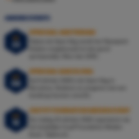
ANDERE EVENTS
OPEN DAG, AMSTERDAM
SEP
Tijdens de Open Dag wordt het Olympisch
23
Stadion omgebouwd tot één groot
sportparadijs. Meer dan 1000...
OPEN DAG, BARCELONA
OKT
Op 8 oktober 2026 is de Open Dag in
08
Barcelona. Kinderen en jongeren met een
handicap kunnen verschil...
CRUYFF FOUNDATION MEIDEN EVENT
OKT
Op vrijdag 16 oktober 2026 organiseren wij
16
het landelijke Cruyff Foundation Meiden
Event. Tijdens di...