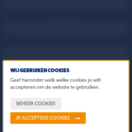
Je achternaam
Je e-mailadres
WIJ GEBRUIKEN COOKIES
AANMELDEN
Geef hieronder welk welke cookies je wilt
accepteren om de website te gebruiken.
Doneren
Contact
BEHEER COOKIES
Nieuws
ANBI
Agenda
CBF
IK ACCEPTEER COOKIES
Pers
Cookies
Laden