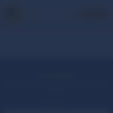
DONEREN
CRUYFF FOUNDATION
COACH KALENDER
BLIJF OP DE HOOGTE!
Meld je aan voor onze nieuwsbrief en mis geen enkel
nieuwtje!
Je voornaam