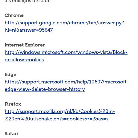
als enllaços de sota!
Chrome
http://support.google.com/chrome/bin/answer.py?
hl=nl&answer=95647
Internet Explorer
http://windows.microsoft.com/windows-vista/Block-
or-allow-cookies
Edge
https://support.microsoft.com/help/10607/microsoft-
edge-view-delete-browser-history
Firefox
http://support.mozilla.org/nl/kb/Cookies%20in-
%20en%20uitschakelen?s=cookies&r=2&as=s
Safari