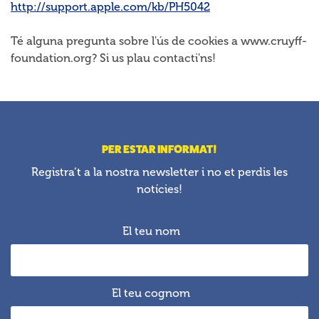
http://support.apple.com/kb/PH5042
Té alguna pregunta sobre l'ús de cookies a www.cruyff-
foundation.org? Si us plau contacti'ns!
PER ESTAR INFORMAT!
Registra‘t a la nostra newsletter i no et perdis les
notícies!
El teu nom
El teu cognom