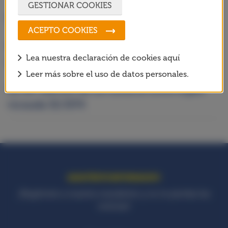
GESTIONAR COOKIES
Nuevo ‘Cruyff Court Xavi Simons’
ACEPTO COOKIES
Nueva formación para un deporte más
Lea nuestra declaración de cookies aquí
accesible
Leer más sobre el uso de datos personales.
La 46ª edición de La Cursa El Corte Inglés
recauda 32.337€
MANTÉNTE INFORMADO!
¡Regístrate a nuestra newsletter y no te pierdas las
noticias!