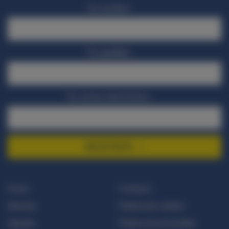
Su nombre
Tu apellido
Tu correo electrónico
REGÍSTRATE
Donar
Contacto
Noticias
Política de cookies
Agenda
Política de privacidad