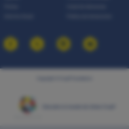
Prensa
Canal de denuncias
Informe Anual
Política de donaciones
Copyright © Cruyff Foundation
Descubre el mundo de Johan Cruyff