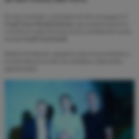
En este municipio, a principios de año se inauguró el
Cruyff Court Ronald Koeman
, que posteriormente se
convirtió en sede de la fase local y semifinal del torneo
escolar
Cruyff Courts 6vs6
.
Desde la Fundación, agradecer este reconocimiento y
la enhorabuena al resto de entidades y deportistas
galardonados.