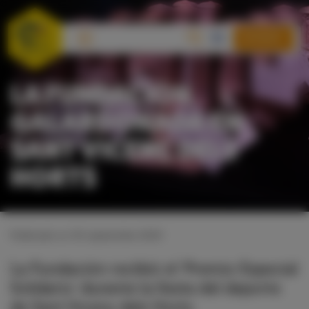
DONAR
LA FUNDACIÓN,
GALARDONADA EN
SANT VICENÇ DELS
HORTS
Publicado en 30 septiembre 2019
La Fundación recibió el 'Premio Especial
Solidario' durante la fiesta del deporte
de Sant Vicenç dels Horts.