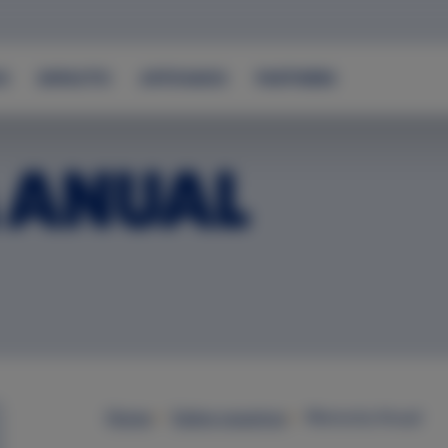
S
IMPACTO
APÓYANOS
PARTNERS
 ANUAL
Home
Sobre nosotros
Memoria Anual