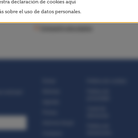
stra declaración de cookies aquí
s sobre el uso de datos personales.
Compartir esta página
Donar
Política de cookies
Noticias
Política de
s noticias!
privacidad
Agenda
Canal de
Prensa
denuncias
Informe Anual
Política de
donaciones
Contacto