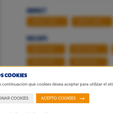
IMPACT
IMPACT 2025
IMPACT 2024
RECAPS
RECAP 2023
RECAP 2022
RECAP 2019
RECAP 2018
S COOKIES
MEMORIAS ANUALES
a continuación qué cookies desea aceptar para utilizar el sit
MEMORIA ANUAL 2020
MEMORI
ONAR COOKIES
ACEPTO COOKIES
MEMORIA ANUAL 2018