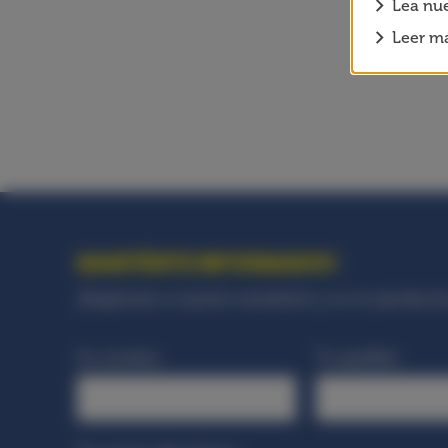
Lea nue
Leer má
MANTÉNTE INFORMADO!
¡Regístrate a nuestra newsletter y no te pierdas la
Su nombre
Tu apellido