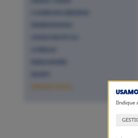
MISIÓN Y VISIÓN
A QUIÉN NOS DIRIJIMOS
DÓNDE ESTAMOS
JOHAN CRUYFF #14
14 REGLAS
EMBAJADORES
EQUIPO
MEMORIA ANUAL
USAMO
IIndique 
GESTI