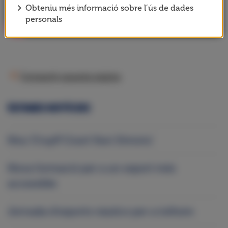
Obteniu més informació sobre l’ús de dades
personals
Compartir aquesta pàgina
ÚLTIMES NOTÍCIES
Nou ‘Cruyff Court Xavi Simons’
Nova formació per a un esport més
accessible
Jornada d’esports nàutics per a tothom