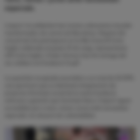
especials.
L'esport i la solidaritat han tornat a demostrar el poder
transformador als carrers de Barcelona. Després del
rotund èxit de participació en la 46a Cursa El Corte
Inglés celebrada el passat 10 de maig, representants
d'El Corte Inglés i Under Armour han fet entrega del
xec solidari a la Fundació Cruyff.
La quantitat recaptada ascendeix a un total de 32.337€,
una aportació que es destinarà íntegrament als
projectes d'inclusió social de la nostra fundació,
enfocats a garantir que l'activitat física i l'esport siguin
accessibles per a nens, nenes i joves amb necessitats
especials i en situació de vulnerabilitat.