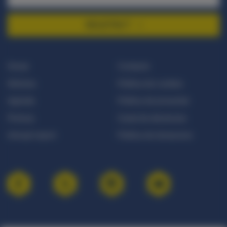
REGISTRA‘T
Donar
Contacte
Notícies
Política de cookies
Agenda
Política de privacitat
Premsa
Canal de denúncies
Annual report
Política de donacions