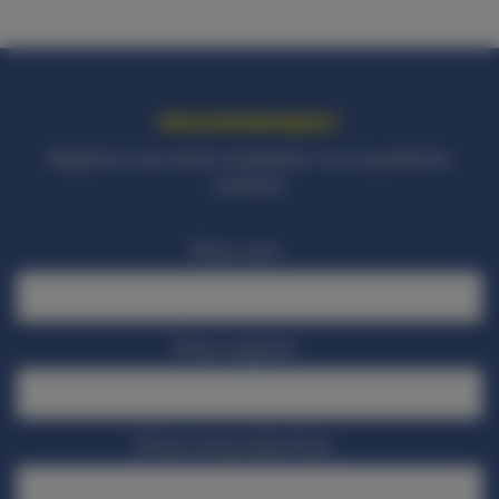
PER ESTAR INFORMAT!
Registra‘t a la nostra newsletter i no et perdis les
notícies!
El teu nom
El teu cognom
El teu correu electrònic