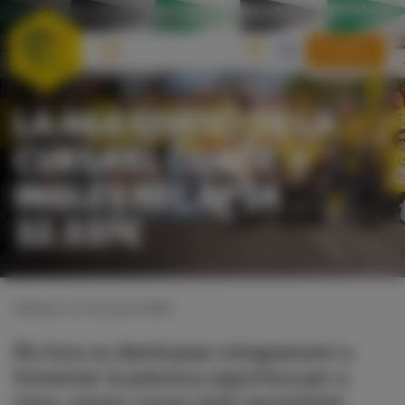
DONAR
LA 46A EDICIÓ DE LA
CURSA EL CORTE
INGLÉS RECAPTA
32.337€
Publicat el 2 de juliol 2026
Els fons es destinaran íntegrament a
fomentar la pràctica esportiva per a
nens, nenes i joves amb necessitats