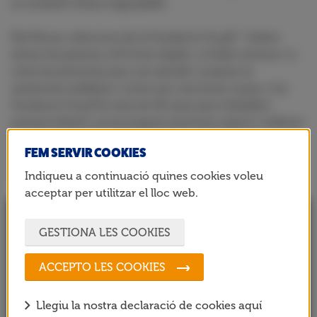
un ambient festiu inigualable.
Pati Roura, directora de la Fundació Cruyff: “
Volem
donar les gràcies a El Corte Inglés, a Under Armour i a
totes les persones que van decidir comprar la
samarreta solidària i córrer per una bona causa. A la
Fundació Cruyff fa més de 30 anys que treballem
perquè infants i joves puguin practicar esport i millorar
la seva qualitat de vida. Gràcies a col·laboracions com
FEM SERVIR COOKIES
aquesta, podem continuar el que el Johan va
començar
”.
Indiqueu a continuació quines cookies voleu
acceptar per utilitzar el lloc web.
GESTIONA LES COOKIES
ACCEPTO LES COOKIES
Llegiu la nostra declaració de cookies aquí