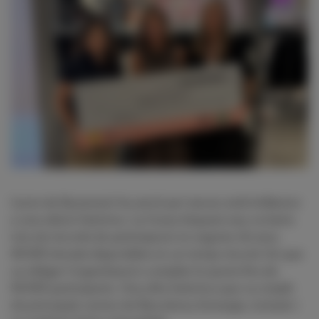
L'acte de lliurament ha servit per tancar amb brillantor ​​
a una edició històrica. La Cursa d'aquest any va batre
tots els rècords de participació en esgotar els seus
40.000 dorsals disponibles en un temps rècord, fet que
va obligar l'organització a ampliar la quota fins als
50.000 participants. Una xifra històrica que va omplir
els principals carrers de Barcelona d'energia, inclusió i