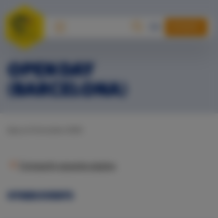
DONAR
OPEN DAY
(BARCELONA)
dijous 8 d’octubre 2026
Compartir aquesta pàgina
OTHER EVENTS