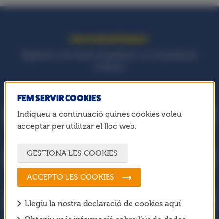
PER ESTAR INFORMAT!
Registra‘t a la nostra newsletter i no et perdis les
notícies!
El teu nom
FEM SERVIR COOKIES
Indiqueu a continuació quines cookies voleu
acceptar per utilitzar el lloc web.
El teu cognom
GESTIONA LES COOKIES
ACCEPTO LES COOKIES
El teu correu electrònic
Llegiu la nostra declaració de cookies aquí