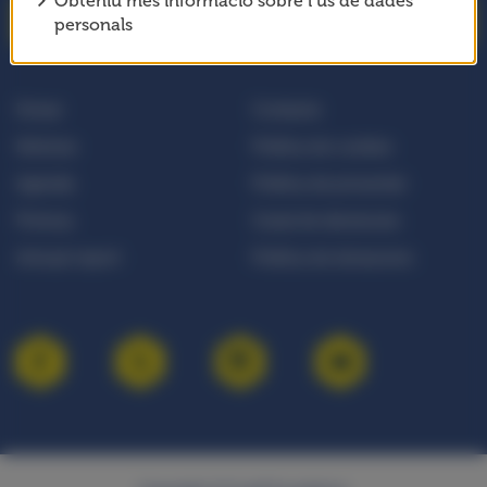
Obteniu més informació sobre l’ús de dades
REGISTRA‘T
personals
Donar
Contacte
Notícies
Política de cookies
Agenda
Política de privacitat
Premsa
Canal de denúncies
Annual report
Política de donacions